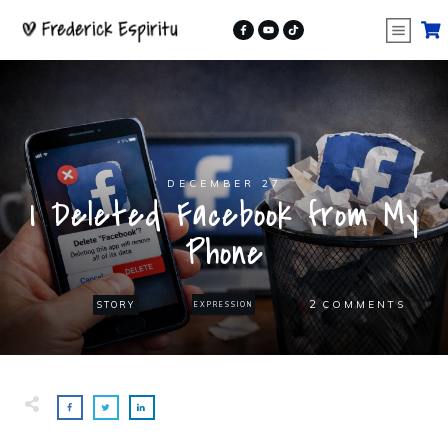
DECEMBER 27
I Deleted Facebook from My
Phone
2
COMMENTS
STORY
EXPRESSION