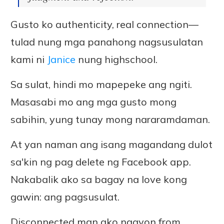
Gusto ko authenticity, real connection—
tulad nung mga panahong nagsusulatan
kami ni
Janice
nung highschool.
Sa sulat, hindi mo mapepeke ang ngiti.
Masasabi mo ang mga gusto mong
sabihin, yung tunay mong nararamdaman.
At yan naman ang isang magandang dulot
sa'kin ng pag delete ng Facebook app.
Nakabalik ako sa bagay na love kong
gawin: ang pagsusulat.
Disconnected man ako ngayon from