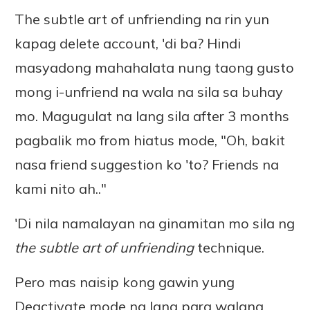
The subtle art of unfriending na rin yun
kapag delete account, 'di ba? Hindi
masyadong mahahalata nung taong gusto
mong i-unfriend na wala na sila sa buhay
mo. Magugulat na lang sila after 3 months
pagbalik mo from hiatus mode, "Oh, bakit
nasa friend suggestion ko 'to? Friends na
kami nito ah.."
'Di nila namalayan na ginamitan mo sila ng
the subtle art of unfriending
technique.
Pero mas naisip kong gawin yung
Deactivate mode na lang para walang