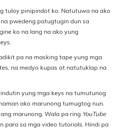
ng tuloy pinipindot ko. Natutuwa na ako
 na pwedeng patugtugin dun sa
gine ko na lang na ako yung
eys.
dikit pa na masking tape yung mga
otes, na medyo kupas at natutuklap na
indutin yung mga keys na tumutunog
i naman ako marunong tumugtog nun.
 ang marunong. Wala pa ring
YouTube
para sa mga video tutorials. Hindi pa