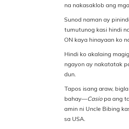
na nakasaklob ang mga 
Sunod naman ay pinindo
tumutunog kasi hindi na
ON kaya hinayaan ko na
Hindi ko akalaing magi
ngayon ay nakatatak pa
dun.
Tapos isang araw, bigl
bahay—
Casio
pa ang t
amin ni Uncle Bibing k
sa USA.