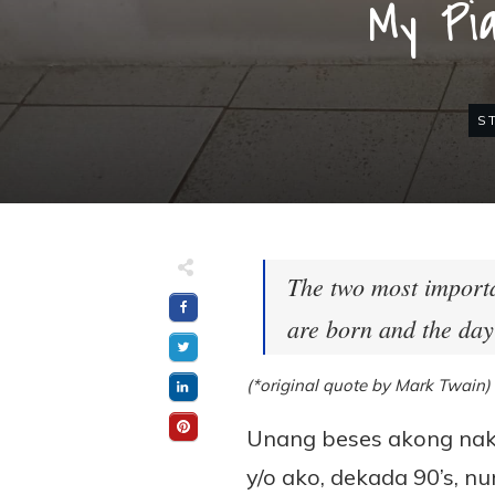
My Pia
S
The two most importa
are born and the da
(*original quote by Mark Twain)
Unang beses akong naka
y/o ako, dekada 90’s, 