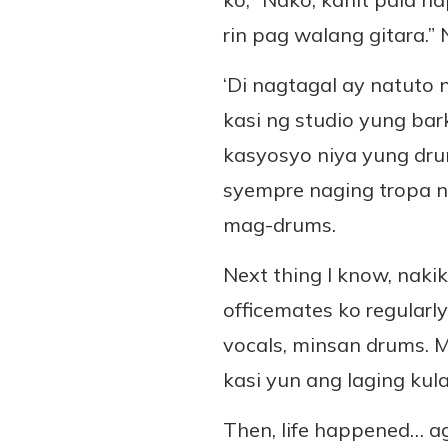
rin pag walang gitara.” 
‘Di nagtagal ay natut
kasi ng studio yung bar
kasyosyo niya yung dr
syempre naging tropa n
mag-drums.
Next thing I know, naki
officemates ko regularl
vocals, minsan drums. M
kasi yun ang laging ku
Then, life happened… ag