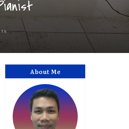
Pianist
NTS
About Me