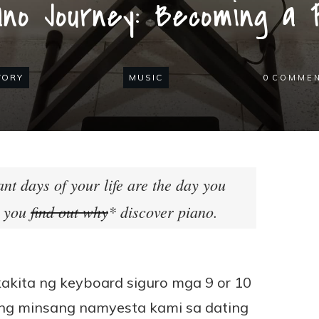
no Journey: Becoming a 
TORY
MUSIC
0
COMME
nt days of your life are the day you
y you
find out why
* discover piano.
kita ng keyboard siguro mga 9 or 10
nung minsang namyesta kami sa dating