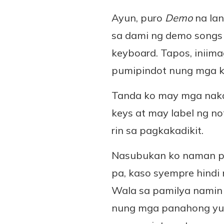
Ayun, puro
Demo
na la
sa dami ng demo songs
keyboard. Tapos, iniima
pumipindot nung mga k
Tanda ko may mga naka
keys at may label ng n
rin sa pagkakadikit.
Nasubukan ko naman p
pa, kaso syempre hind
Wala sa pamilya namin
nung mga panahong yun 