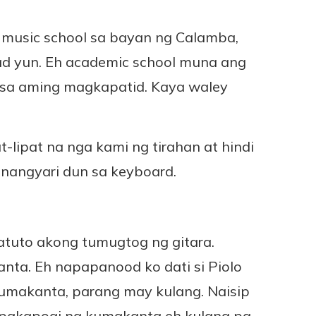
music school sa bayan ng Calamba,
d yun. Eh academic school muna ang
a sa aming magkapatid. Kaya waley
lipat na nga kami ng tirahan at hindi
nangyari dun sa keyboard.
natuto akong tumugtog ng gitara.
anta. Eh napapanood ko dati si Piolo
umakanta, parang may kulang. Naisip
napakapogi ng kumakanta eh kulang pa