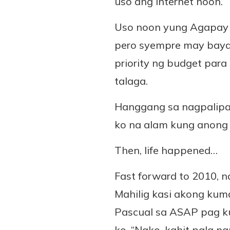
uso ang internet noon.
Uso noon yung Agapay 
pero syempre may baya
priority ng budget par
talaga.
Hanggang sa nagpalipat-
ko na alam kung anong 
Then, life happened…
Fast forward to 2010, 
Mahilig kasi akong kum
Pascual sa ASAP pag k
ko, “Nako, kahit pala 