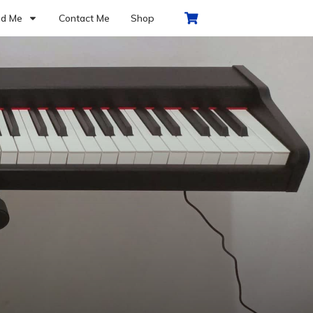
d Me
Contact Me
Shop