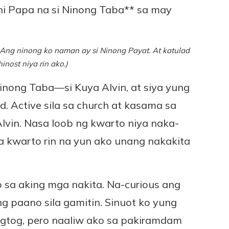
ni Papa na si Ninong Taba** sa may
. Ang ninong ko naman ay si Ninong Payat. At katulad
nost niya rin ako.)
inong Taba—si Kuya Alvin, at siya yung
. Active sila sa church at kasama sa
Alvin. Nasa loob ng kwarto niya naka-
a kwarto rin na yun ako unang nakakita
sa aking mga nakita. Na-curious ang
g paano sila gamitin. Sinuot ko yung
gtog, pero naaliw ako sa pakiramdam