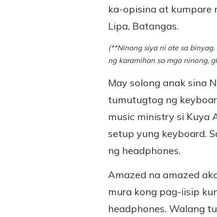
ka-opisina at kumpare 
Lipa, Batangas.
(**Ninong siya ni ate sa binyag
ng karamihan sa mga ninong, ghi
May solong anak sina N
tumutugtog ng keyboard
music ministry si Kuya 
setup yung keyboard. S
ng headphones.
Amazed na amazed ako 
mura kong pag-iisip kun
headphones. Walang tu