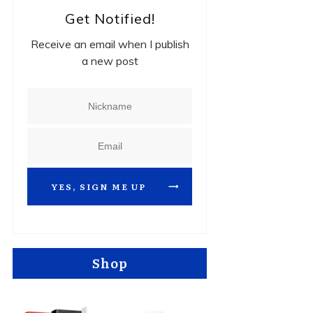
Get Notified!
Receive an email when I publish
a new post
YES, SIGN ME UP
Shop