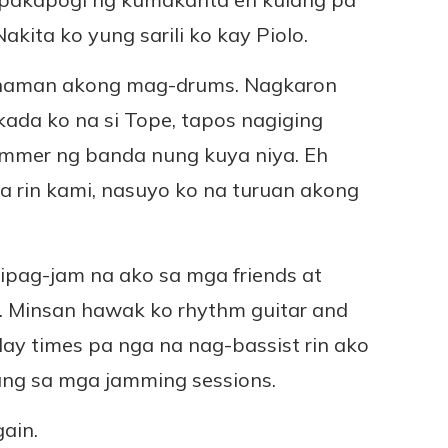
Nakita ko yung sarili ko kay Piolo.
o naman akong mag-drums. Nagkaron
kada ko na si Tope, tapos nagiging
ummer ng banda nung kuya niya. Eh
a rin kami, nasuyo ko na turuan akong
kipag-jam na ako sa mga friends at
y. Minsan hawak ko rhythm guitar and
ay times pa nga na nag-bassist rin ako
lang sa mga jamming sessions.
ain.