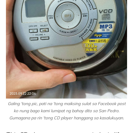
Galing 'tong pic, pati na 'tong maiksing sulat sa Facebook post
ko nung bago kami lumipat ng bahay dito sa San Pedro.
Gumagana pa rin 'tong CD player hanggang sa kasalukuyan.