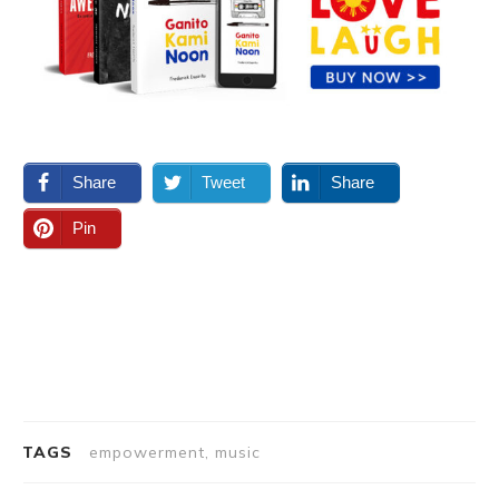
Share
Tweet
Share
Pin
TAGS
empowerment, music