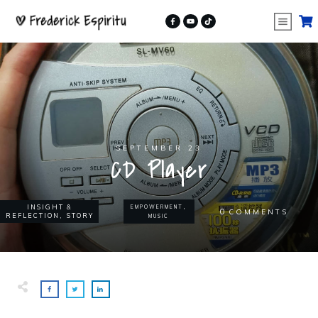
SEPTEMBER 23
CD Player
,
INSIGHT &
EMPOWERMENT
0
COMMENTS
,
REFLECTION
STORY
MUSIC