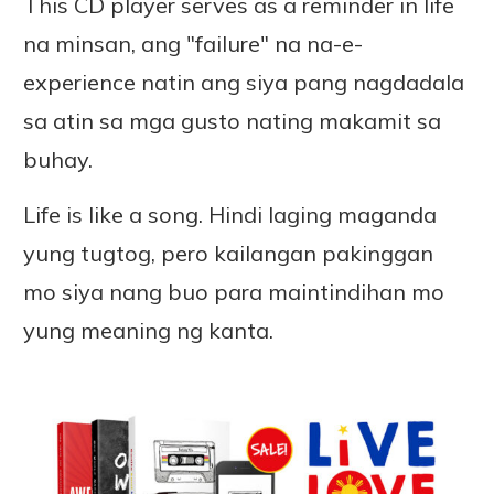
This CD player serves as a reminder in life
na minsan, ang "failure" na na-e-
experience natin ang siya pang nagdadala
sa atin sa mga gusto nating makamit sa
buhay.
Life is like a song. Hindi laging maganda
yung tugtog, pero kailangan pakinggan
mo siya nang buo para maintindihan mo
yung meaning ng kanta.