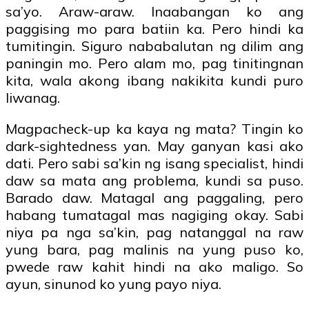
sa’yo. Araw-araw. Inaabangan ko ang
paggising mo para batiin ka. Pero hindi ka
tumitingin. Siguro nababalutan ng dilim ang
paningin mo. Pero alam mo, pag tinitingnan
kita, wala akong ibang nakikita kundi puro
liwanag.
Magpacheck-up ka kaya ng mata? Tingin ko
dark-sightedness yan. May ganyan kasi ako
dati. Pero sabi sa’kin ng isang specialist, hindi
daw sa mata ang problema, kundi sa puso.
Barado daw. Matagal ang paggaling, pero
habang tumatagal mas nagiging okay. Sabi
niya pa nga sa’kin, pag natanggal na raw
yung bara, pag malinis na yung puso ko,
pwede raw kahit hindi na ako maligo. So
ayun, sinunod ko yung payo niya.