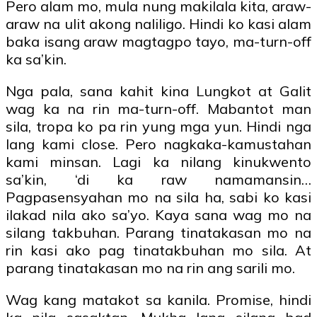
Pero alam mo, mula nung makilala kita, araw-
araw na ulit akong naliligo. Hindi ko kasi alam
baka isang araw magtagpo tayo, ma-turn-off
ka sa’kin.
Nga pala, sana kahit kina Lungkot at Galit
wag ka na rin ma-turn-off. Mabantot man
sila, tropa ko pa rin yung mga yun. Hindi nga
lang kami close. Pero nagkaka-kamustahan
kami minsan. Lagi ka nilang kinukwento
sa’kin, ‘di ka raw namamansin…
Pagpasensyahan mo na sila ha, sabi ko kasi
ilakad nila ako sa’yo. Kaya sana wag mo na
silang takbuhan. Parang tinatakasan mo na
rin kasi ako pag tinatakbuhan mo sila. At
parang tinatakasan mo na rin ang sarili mo.
Wag kang matakot sa kanila. Promise, hindi