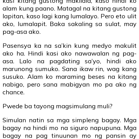
kasi kitang gustong makilala, kaso hindi ko
alam kung paano. Matagal na kitang gustong
lapitan, kaso lagi kang lumalayo. Pero eto ulit
ako, lumalapit. Baka sakaling sa sulat, may
pag-asa ako.
Pasensya ka na sa’kin kung medyo makulit
ako ha. Hindi kasi ako nawawalan ng pag-
asa. Lalo na pagdating sa’yo, hindi ako
marunong sumuko. Sana ikaw rin, wag kang
susuko. Alam ko maraming beses na kitang
nabigo, pero sana mabigyan mo pa ako ng
chance.
Pwede ba tayong magsimulang muli?
Simulan natin sa mga simpleng bagay. Mga
bagay na hindi mo na siguro napupuna. Mga
bagay na pag tinuunan mo ng pansin ay