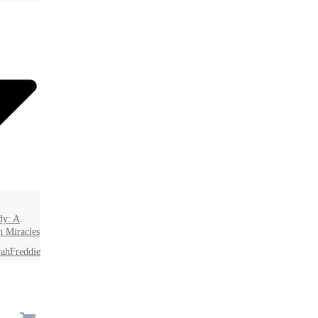
dy: A
n Miracles
ahFreddie