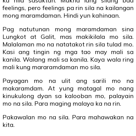
ka nila sasaktan. Mukha lang silang bad
feelings, pero feelings pa rin sila na kailangan
mong maramdaman. Hindi yun kahinaan.
Pag natutunan mong maramdaman sina
Lungkot at Galit, mas makikilala mo sila.
Malalaman mo na natatakot rin sila tulad mo.
Kasi ang tingin ng mga tao may mali sa
kanila. Walang mali sa kanila. Kaya wala ring
mali kung mararamdaman mo sila.
Payagan mo na ulit ang sarili mo na
makaramdam. At yung matagal mo nang
kinukulong dyan sa kalooban mo, palayain
mo na sila. Para maging malaya ka na rin.
Pakawalan mo na sila. Para mahawakan na
kita.